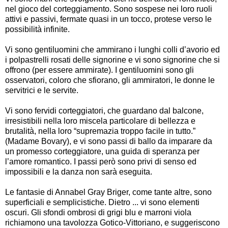
nel gioco del corteggiamento. Sono sospese nei loro ruoli
attivi e passivi, fermate quasi in un tocco, protese verso le
possibilità infinite.
Vi sono gentiluomini che ammirano i lunghi colli d’avorio ed
i polpastrelli rosati delle signorine e vi sono signorine che si
offrono (per essere ammirate). I gentiluomini sono gli
osservatori, coloro che sfiorano, gli ammiratori, le donne le
servitrici e le servite.
Vi sono fervidi corteggiatori, che guardano dal balcone,
irresistibili nella loro miscela particolare di bellezza e
brutalità, nella loro “supremazia troppo facile in tutto.”
(Madame Bovary), e vi sono passi di ballo da imparare da
un promesso corteggiatore, una guida di speranza per
l’amore romantico. I passi però sono privi di senso ed
impossibili e la danza non sarà eseguita.
Le fantasie di Annabel Gray Briger, come tante altre, sono
superficiali e semplicistiche. Dietro ... vi sono elementi
oscuri. Gli sfondi ombrosi di grigi blu e marroni viola
richiamono una tavolozza Gotico-Vittoriano, e suggeriscono