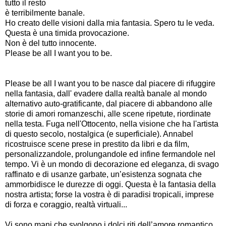
tutto il resto
è terribilmente banale.
Ho creato delle visioni dalla mia fantasia. Spero tu le veda.
Questa è una timida provocazione.
Non è del tutto innocente.
Please be all I want you to be.
Please be all I want you to be nasce dal piacere di rifuggire
nella fantasia, dall' evadere dalla realtà banale al mondo
alternativo auto-gratificante, dal piacere di abbandono alle
storie di amori romanzeschi, alle scene ripetute, riordinate
nella testa. Fuga nell'Ottocento, nella visione che ha l'artista
di questo secolo, nostalgica (e superficiale). Annabel
ricostruisce scene prese in prestito da libri e da film,
personalizzandole, prolungandole ed infine fermandole nel
tempo. Vi è un mondo di decorazione ed eleganza, di svago
raffinato e di usanze garbate, un’esistenza sognata che
ammorbidisce le durezze di oggi. Questa è la fantasia della
nostra artista; forse la vostra è di paradisi tropicali, imprese
di forza e coraggio, realtà virtuali...
Vi sono mani che svolgono i dolci riti dell’amore romantico,