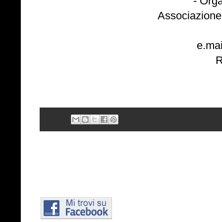
- Orga
Associazione 
e.mai
R