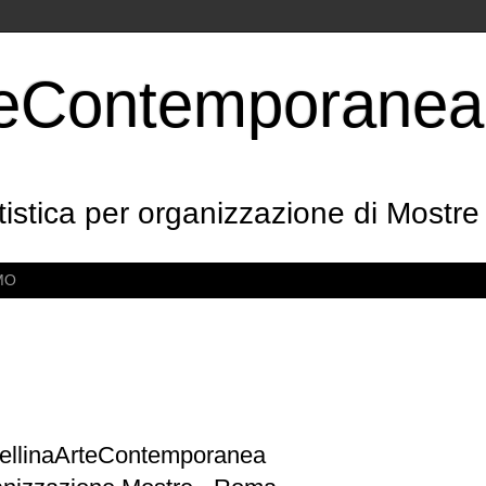
rteContemporanea
tistica per organizzazione di Mostr
MO
ellinaArteContemporanea