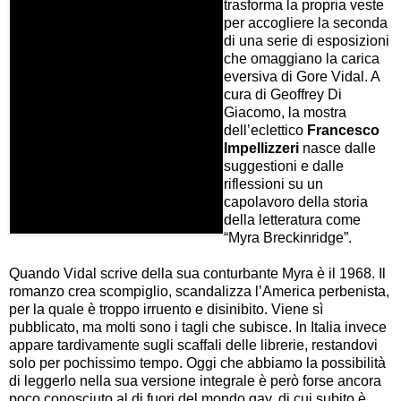
trasforma la propria veste
per accogliere la seconda
di una serie di esposizioni
che omaggiano la carica
eversiva di Gore Vidal. A
cura di Geoffrey Di
Giacomo, la mostra
dell’eclettico
Francesco
Impellizzeri
nasce dalle
suggestioni e dalle
riflessioni su un
capolavoro della storia
della letteratura come
“Myra Breckinridge”.
Quando Vidal scrive della sua conturbante Myra è il 1968. Il
romanzo crea scompiglio, scandalizza l’America perbenista,
per la quale è troppo irruento e disinibito. Viene sì
pubblicato, ma molti sono i tagli che subisce. In Italia invece
appare tardivamente sugli scaffali delle librerie, restandovi
solo per pochissimo tempo. Oggi che abbiamo la possibilità
di leggerlo nella sua versione integrale è però forse ancora
poco conosciuto al di fuori del mondo gay, di cui subito è