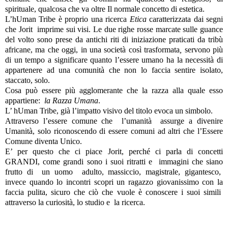
spirituale, qualcosa che va oltre Il normale concetto di estetica.
L’hUman Tribe è proprio una ricerca
Etica
caratterizzata dai segni
che Jorit imprime sui visi. Le due righe rosse marcate sulle guance
del volto sono prese da antichi riti di iniziazione praticati da tribù
africane, ma che oggi, in una società così trasformata
,
servono più
di un tempo a significare quanto l’essere umano ha la necessità di
appartenere ad una comunità che non lo faccia sentire isolato,
staccato, solo.
Cosa può essere più agglomerante che la razza alla quale esso
appartiene:
la Razza Umana
.
L’ hUman Tribe, già l’impatto visivo del titolo evoca un simbolo.
Attraverso l’essere comune che l’umanità assurge a divenire
Umanità, solo riconoscendo di essere comuni ad altri che l’Essere
Comune diventa Unico.
E’ per questo che ci piace Jorit, perché ci parla di concetti
GRANDI, come grandi sono i suoi ritratti e immagini che siano
frutto di un uomo adulto, massiccio, magistrale, gigantesco,
invece quando lo incontri scopri un ragazzo giovanissimo con la
faccia pulita, sicuro che ciò che vuole è conoscere i suoi simili
attraverso la curiosità, lo studio e la ricerca.