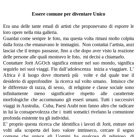
Essere comune per diventare Unico
Era una delle tante email di artisti che proponevano di esporre le
loro opere nella mia galleria.
Guardai come sempre le foto, ma questa volta rimasi molto colpita
dalla forza che emanavano le immagini. Non contattai l’artista, anzi
lasciai che il tempo passasse, fino a che dopo aver visto la reazione
delle persone alle quali mostravo le foto, mi decisi a chiamarlo.
Contattare Jorit AGOch significa entrare nel suo mondo, significa
seguirlo nei suoi viaggi. Fin dall’adolescenza inizia a viaggiare. L’
Africa è il luogo dove ritornerà più volte e dal quale trae il
desiderio di approfondire la ricerca sul volto umano. Intuisce che
le differenze di razza, di sesso, di religione e classe sociale sono
infinitamente meno significative rispetto alle caratteriste
morfologiche che accomunano gli esseri umani. Tutti i successivi
viaggi in Australia, Cuba, Paesi Arabi non fanno altro che radicare
in lui la consapevolezza che i tratti somatici rivelano la comunione
profonda esistente tra gli individui.
E’ proprio questa ricerca che identifica i lavori di Jorit, entrare nei
volti alla scoperta del loro valore intrinseco, cercare il segno
comune che unisce gli Uomini ha qualcosa di religioso, di