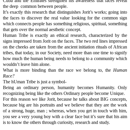
Cuba and the Emirates strengthen his awareness that faces reveal
the deep common between people.
It’s exactly this research that distinguishes Jorit’s works; going into
the faces to discover the real value looking for the common sign
which connects people has something religious, spiritual, something
that gets over the normal aesthetic concept.
Human Tribe is exactly an ethical research, characterized by the
signs impressed from Jorit on the faces. The two red lines impressed
on the cheeks are taken from the ancient initiation rituals of African
tribes, that today, in our Society, need more than one time to signify
how much the human being needs to belong to a community which
wouldn’t leave him alone.
What is more binding than the race we belong to, the
Human
Race?
The hUman Tribe is just a symbol-
Being an ordinary person, humanity becomes Humanity. Only
recognizing being like the others Ordinary people become Unique.
For this reason we like Jorit, because he talks about BIG concepts,
because big are his portraits and we believe that they are the work
of a strong, huge, man ; whereas, when you get in touch with him,
you see a very young boy with a clear face but it’s sure that his aim
is to know the others through curiosity, research and study.