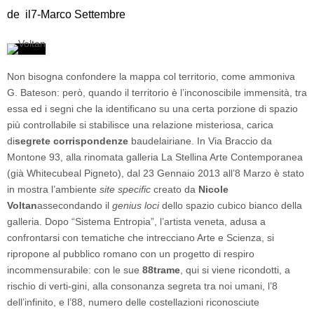
de il7-Marco Settembre
Non bisogna confondere la mappa col territorio, come ammoniva
G. Bateson: però, quando il territorio è l’inconoscibile immensità, tra
essa ed i segni che la identificano su una certa porzione di spazio
più controllabile si stabilisce una relazione misteriosa, carica
di
segrete corrispondenze
baudelairiane. In Via Braccio da
Montone 93, alla rinomata galleria La Stellina Arte Contemporanea
(già Whitecubeal Pigneto),
dal 23 Gennaio 2013 all’8 Marzo è stato
in mostra l’ambiente
site specific
creato da
Nicole
Voltan
assecondando il
genius loci
dello spazio cubico bianco della
galleria. Dopo “Sistema Entropia”, l’artista veneta, adusa a
confrontarsi con tematiche che intrecciano Arte e Scienza, si
ripropone al pubblico romano con un progetto di respiro
incommensurabile: con le sue
88trame
, qui si viene ricondotti, a
rischio di verti-gini, alla consonanza segreta tra noi umani, l’8
dell’infinito, e l’88, numero delle costellazioni riconosciute