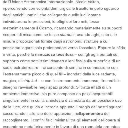
dall’Unione Astronomica Internazionale. Nicole Voltan,
ripercorrendo con volontà demiurgica le traiettorie dello sguardo
degli antichi uomini, che collegando quelle luci lontane
individuarono le proiezioni, le effigi dei loro miti, tesse
metonimicamente il Cosmo, ricamando materialmente su supporti
ricoperti di mica come se fosse
stardust
, usando aghi, seta e le
misure proporzionali fornite dagli astronomi, strutture a cui
possiamo legarci solo proiettandoci verso l’assoluto. Eppure la sfida
è vinta, perché la
minuziosa tessitura
– con gli aghi puntati sul
supporto come sottilissimi
dolmen
alieni fissi sulla superficie di un
suolo extraterrestre – ci consente di sentirci in connessione con
l’estremamente piccolo di quei fili – inondati dalla luce radente,
magica, di
strip led
– e con l’estremamente immenso, l’incredibile
disegno ravvisabile negli spazi profondi. Si tratta infatti di un
ambiente immersivo, sia pure composto da pezzi acquistabili
singolarmente, in cui la sinestesìa è stimolata da un peculiare uso
della luce, che guida e incrocia appunto il raggio dei nostri sguardi
sussurrando il silenzio delle apparizioni nella
penombra
del
raccoglimento. I confini fisici minimali tra gli elementi dell’opera si
espandono metaforicamente in favore di una ragnatela argentea