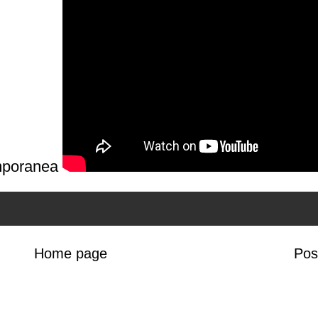
mporanea
Home page
Pos